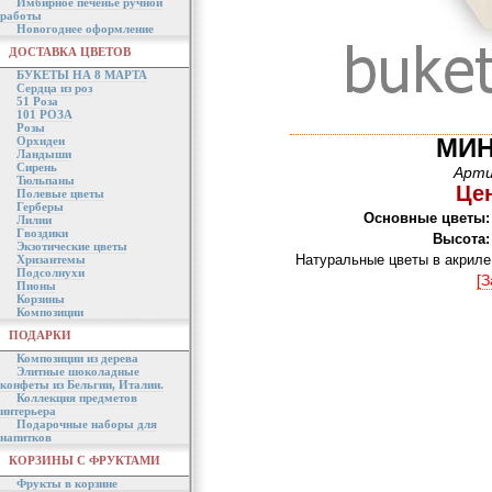
Имбирное печенье ручной
работы
Новогоднее оформление
ДОСТАВКА ЦВЕТОВ
БУКЕТЫ НА 8 МАРТА
Сердца из роз
51 Роза
101 РОЗА
Розы
МИН
Орхидеи
Ландыши
Сирень
Арти
Тюльпаны
Цен
Полевые цветы
Герберы
Основные цветы:
Лилии
Гвоздики
Высота:
Экзотические цветы
Натуральные цветы в акриле
Хризантемы
Подсолнухи
[З
Пионы
Корзины
Композиции
ПОДАРКИ
Композиции из дерева
Элитные шоколадные
конфеты из Бельгии, Италии.
Коллекция предметов
интерьера
Подарочные наборы для
напитков
КОРЗИНЫ С ФРУКТАМИ
Фрукты в корзине