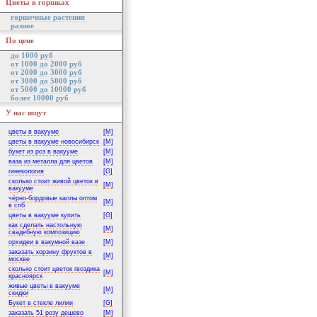
Цветы в горшках
горшечные растения
разное
По цене
до 1000 руб
от 1000 до 2000 руб
от 2000 до 3000 руб
от 3000 до 5000 руб
от 5000 до 10000 руб
более 10000 руб
У нас ищут
цветы в вакууме
[M]
цветы в вакууме новосибирск
[M]
букет из роз в вакууме
[M]
ваза из металла для цветов
[M]
гинекология
[G]
сколько стоит живой цветок в
[M]
вакууме
чёрно-бордовые каллы оптом
[M]
в спб
цветы в вакууме купить
[G]
как сделать настольную
[M]
свадебную композицию
орхидеи в вакумной вазе
[M]
заказать корзину фруктов в
[M]
москве
сколько стоит цветок гвоздика
[M]
красноярск
живые цветы в вакууме
[M]
скидки
Букет в стекле лилии
[G]
заказать 51 розу дешево
[M]