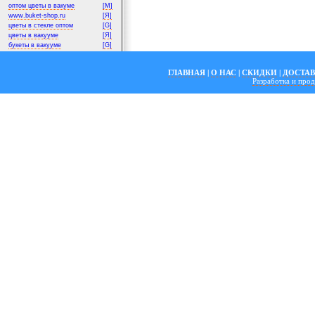
оптом цветы в вакуме
[M]
www.buket-shop.ru
[Я]
цветы в стекле оптом
[G]
цветы в вакууме
[Я]
букеты в вакууме
[G]
ГЛАВНАЯ
|
О НАС
|
СКИДКИ
|
ДОСТА
Разработка и пр