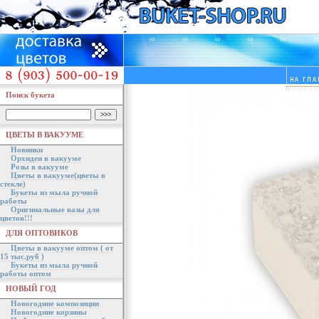
Поиск букета
ЦВЕТЫ В ВАКУУМЕ
Новинки
Орхидеи в вакууме
Розы в вакууме
Цветы в вакууме(цветы в
стекле)
Букеты из мыла ручной
работы
Оригинальные вазы для
цветов!!!
ДЛЯ ОПТОВИКОВ
Цветы в вакууме оптом ( от
15 тыс.руб )
Букеты из мыла ручной
работы оптом
НОВЫЙ ГОД
Новогодние композиции
Новогодние корзины