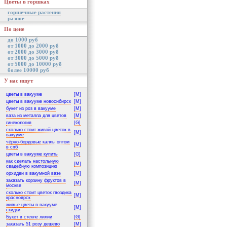
Цветы в горшках
горшечные растения
разное
По цене
до 1000 руб
от 1000 до 2000 руб
от 2000 до 3000 руб
от 3000 до 5000 руб
от 5000 до 10000 руб
более 10000 руб
У нас ищут
цветы в вакууме
[M]
цветы в вакууме новосибирск
[M]
букет из роз в вакууме
[M]
ваза из металла для цветов
[M]
гинекология
[G]
сколько стоит живой цветок в
[M]
вакууме
чёрно-бордовые каллы оптом
[M]
в спб
цветы в вакууме купить
[G]
как сделать настольную
[M]
свадебную композицию
орхидеи в вакумной вазе
[M]
заказать корзину фруктов в
[M]
москве
сколько стоит цветок гвоздика
[M]
красноярск
живые цветы в вакууме
[M]
скидки
Букет в стекле лилии
[G]
заказать 51 розу дешево
[M]