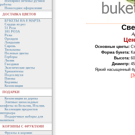
Имбирное печенье ручной
работы
Новогоднее оформление
ДОСТАВКА ЦВЕТОВ
БУКЕТЫ НА 8 МАРТА
Сердца из роз
Све
51 Роза
101 РОЗА
А
Розы
Цен
Орхидеи
Ландыши
Сирень
Основные цветы:
Ст
Тюльпаны
Форма букета:
К
Полевые цветы
Герберы
Высота:
60
Лилии
Диаметр:
45
Гвоздики
Экзотические цветы
Яркий насыщенный бук
Хризантемы
[З
Подсолнухи
Пионы
Корзины
Композиции
ПОДАРКИ
Композиции из дерева
Элитные шоколадные
конфеты из Бельгии, Италии.
Коллекция предметов
интерьера
Подарочные наборы для
напитков
КОРЗИНЫ С ФРУКТАМИ
Фрукты в корзине