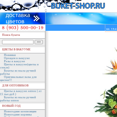
Поиск букета
ЦВЕТЫ В ВАКУУМЕ
Новинки
Орхидеи в вакууме
Розы в вакууме
Цветы в вакууме(цветы в
стекле)
Букеты из мыла ручной
работы
Оригинальные вазы для
цветов!!!
ДЛЯ ОПТОВИКОВ
Цветы в вакууме оптом ( от
15 тыс.руб )
Букеты из мыла ручной
работы оптом
НОВЫЙ ГОД
Новогодние композиции
Новогодние корзины