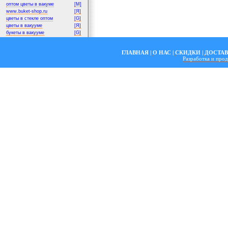
оптом цветы в вакуме
[M]
www.buket-shop.ru
[Я]
цветы в стекле оптом
[G]
цветы в вакууме
[Я]
букеты в вакууме
[G]
ГЛАВНАЯ
|
О НАС
|
СКИДКИ
|
ДОСТА
Разработка и пр