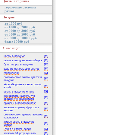
Цветы в горшках
горшечные растения
разное
По цене
до 1000 руб
от 1000 до 2000 руб
от 2000 до 3000 руб
от 3000 до 5000 руб
от 5000 до 10000 руб
более 10000 руб
У нас ищут
цветы в вакууме
[M]
цветы в вакууме новосибирск
[M]
букет из роз в вакууме
[M]
ваза из металла для цветов
[M]
гинекология
[G]
сколько стоит живой цветок в
[M]
вакууме
чёрно-бордовые каллы оптом
[M]
в спб
цветы в вакууме купить
[G]
как сделать настольную
[M]
свадебную композицию
орхидеи в вакумной вазе
[M]
заказать корзину фруктов в
[M]
москве
сколько стоит цветок гвоздика
[M]
красноярск
живые цветы в вакууме
[M]
скидки
Букет в стекле лилии
[G]
заказать 51 розу дешево
[M]