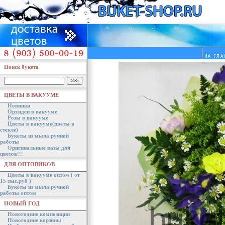
Поиск букета
ЦВЕТЫ В ВАКУУМЕ
Новинки
Орхидеи в вакууме
Розы в вакууме
Цветы в вакууме(цветы в
стекле)
Букеты из мыла ручной
работы
Оригинальные вазы для
цветов!!!
ДЛЯ ОПТОВИКОВ
Цветы в вакууме оптом ( от
15 тыс.руб )
Букеты из мыла ручной
работы оптом
НОВЫЙ ГОД
Новогодние композиции
Новогодние корзины