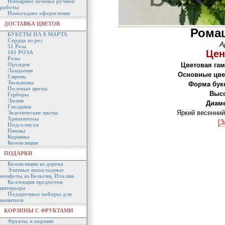
Имбирное печенье ручной
работы
Новогоднее оформление
ДОСТАВКА ЦВЕТОВ
Рома
БУКЕТЫ НА 8 МАРТА
Сердца из роз
А
51 Роза
Цен
101 РОЗА
Розы
Орхидеи
Цветовая гам
Ландыши
Основные цве
Сирень
Тюльпаны
Форма буке
Полевые цветы
Высо
Герберы
Лилии
Диаме
Гвоздики
Яркий весенний
Экзотические цветы
Хризантемы
[З
Подсолнухи
Пионы
Корзины
Композиции
ПОДАРКИ
Композиции из дерева
Элитные шоколадные
конфеты из Бельгии, Италии.
Коллекция предметов
интерьера
Подарочные наборы для
напитков
КОРЗИНЫ С ФРУКТАМИ
Фрукты в корзине