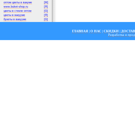
оптом цветы в вакуме
[M]
www.buket-shop.ru
[Я]
цветы в стекле оптом
[G]
цветы в вакууме
[Я]
букеты в вакууме
[G]
ГЛАВНАЯ
|
О НАС
|
СКИДКИ
|
ДОСТА
Разработка и пр