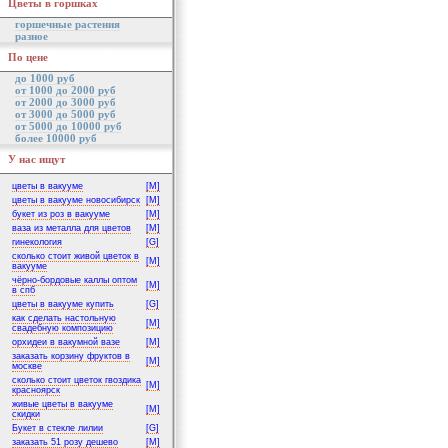
Цветы в горшках
горшечные растения
разное
По цене
до 1000 руб
от 1000 до 2000 руб
от 2000 до 3000 руб
от 3000 до 5000 руб
от 5000 до 10000 руб
более 10000 руб
У нас ищут
цветы в вакууме
[M]
цветы в вакууме новосибирск
[M]
букет из роз в вакууме
[M]
ваза из металла для цветов
[M]
гинекология
[G]
сколько стоит живой цветок в
[M]
вакууме
чёрно-бордовые каллы оптом
[M]
в спб
цветы в вакууме купить
[G]
как сделать настольную
[M]
свадебную композицию
орхидеи в вакумной вазе
[M]
заказать корзину фруктов в
[M]
москве
сколько стоит цветок гвоздика
[M]
красноярск
живые цветы в вакууме
[M]
скидки
Букет в стекле лилии
[G]
заказать 51 розу дешево
[M]