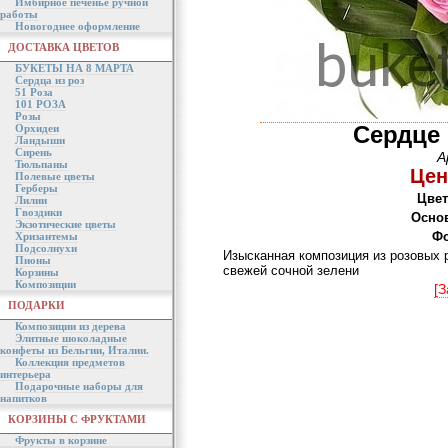
Имбирное печенье ручной
работы
Новогоднее оформление
ДОСТАВКА ЦВЕТОВ
БУКЕТЫ НА 8 МАРТА
Сердца из роз
51 Роза
101 РОЗА
Розы
Сердце 
Орхидеи
Ландыши
Сирень
А
Тюльпаны
Цен
Полевые цветы
Герберы
Цвет
Лилии
Гвоздики
Осно
Экзотические цветы
Фо
Хризантемы
Подсолнухи
Изысканная композиция из розовых 
Пионы
свежей сочной зелени
Корзины
Композиции
[З
ПОДАРКИ
Композиции из дерева
Элитные шоколадные
конфеты из Бельгии, Италии.
Коллекция предметов
интерьера
Подарочные наборы для
напитков
КОРЗИНЫ С ФРУКТАМИ
Фрукты в корзине