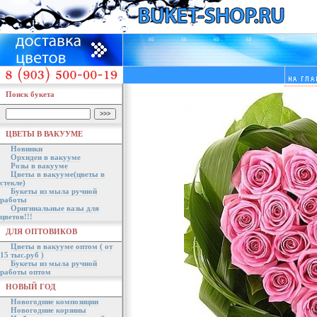
Поиск букета
ЦВЕТЫ В ВАКУУМЕ
Новинки
Орхидеи в вакууме
Розы в вакууме
Цветы в вакууме(цветы в
стекле)
Букеты из мыла ручной
работы
Оригинальные вазы для
цветов!!!
ДЛЯ ОПТОВИКОВ
Цветы в вакууме оптом ( от
15 тыс.руб )
Букеты из мыла ручной
работы оптом
НОВЫЙ ГОД
Новогодние композиции
Новогодние корзины