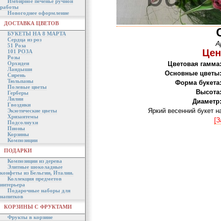
Имбирное печенье ручной
работы
Новогоднее оформление
ДОСТАВКА ЦВЕТОВ
БУКЕТЫ НА 8 МАРТА
Сердца из роз
А
51 Роза
Цен
101 РОЗА
Розы
Орхидеи
Цветовая гамма
Ландыши
Основные цветы
Сирень
Тюльпаны
Форма букета
Полевые цветы
Высота
Герберы
Лилии
Диаметр
Гвоздики
Яркий весенний букет 
Экзотические цветы
Хризантемы
[З
Подсолнухи
Пионы
Корзины
Композиции
ПОДАРКИ
Композиции из дерева
Элитные шоколадные
конфеты из Бельгии, Италии.
Коллекция предметов
интерьера
Подарочные наборы для
напитков
КОРЗИНЫ С ФРУКТАМИ
Фрукты в корзине