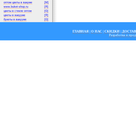
оптом цветы в вакуме
[M]
www.buket-shop.ru
[Я]
цветы в стекле оптом
[G]
цветы в вакууме
[Я]
букеты в вакууме
[G]
ГЛАВНАЯ
|
О НАС
|
СКИДКИ
|
ДОСТА
Разработка и пр