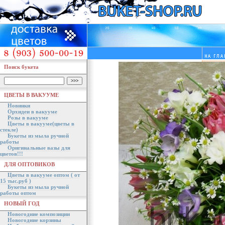
Поиск букета
ЦВЕТЫ В ВАКУУМЕ
Новинки
Орхидеи в вакууме
Розы в вакууме
Цветы в вакууме(цветы в
стекле)
Букеты из мыла ручной
работы
Оригинальные вазы для
цветов!!!
ДЛЯ ОПТОВИКОВ
Цветы в вакууме оптом ( от
15 тыс.руб )
Букеты из мыла ручной
работы оптом
НОВЫЙ ГОД
Новогодние композиции
Новогодние корзины