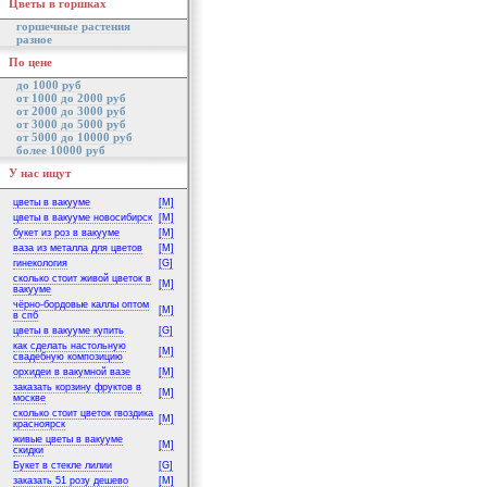
Цветы в горшках
горшечные растения
разное
По цене
до 1000 руб
от 1000 до 2000 руб
от 2000 до 3000 руб
от 3000 до 5000 руб
от 5000 до 10000 руб
более 10000 руб
У нас ищут
цветы в вакууме
[M]
цветы в вакууме новосибирск
[M]
букет из роз в вакууме
[M]
ваза из металла для цветов
[M]
гинекология
[G]
сколько стоит живой цветок в
[M]
вакууме
чёрно-бордовые каллы оптом
[M]
в спб
цветы в вакууме купить
[G]
как сделать настольную
[M]
свадебную композицию
орхидеи в вакумной вазе
[M]
заказать корзину фруктов в
[M]
москве
сколько стоит цветок гвоздика
[M]
красноярск
живые цветы в вакууме
[M]
скидки
Букет в стекле лилии
[G]
заказать 51 розу дешево
[M]