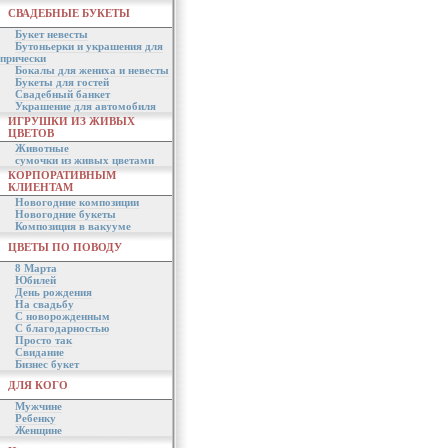
СВАДЕБНЫЕ БУКЕТЫ
Букет невесты
Бутоньерки и украшения для
прически
Бокалы для жениха и невесты
Букеты для гостей
Свадебный банкет
Украшение для автомобиля
ИГРУШКИ ИЗ ЖИВЫХ
ЦВЕТОВ
Животные
сумочки из живых цветами
КОРПОРАТИВНЫМ
КЛИЕНТАМ
Новогодние композиции
Новогодние букеты
Композиция в вакууме
ЦВЕТЫ ПО ПОВОДУ
8 Марта
Юбилей
День рождения
На свадьбу
С новорожденным
С благодарностью
Просто так
Свидание
Бизнес букет
ДЛЯ КОГО
Мужчине
Ребенку
Женщине