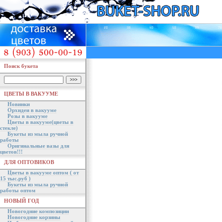
Поиск букета
ЦВЕТЫ В ВАКУУМЕ
Новинки
Орхидеи в вакууме
Розы в вакууме
Цветы в вакууме(цветы в
стекле)
Букеты из мыла ручной
работы
Оригинальные вазы для
цветов!!!
ДЛЯ ОПТОВИКОВ
Цветы в вакууме оптом ( от
15 тыс.руб )
Букеты из мыла ручной
работы оптом
НОВЫЙ ГОД
Новогодние композиции
Новогодние корзины