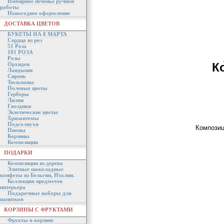
Имбирное печенье ручной
работы
Новогоднее оформление
ДОСТАВКА ЦВЕТОВ
БУКЕТЫ НА 8 МАРТА
Сердца из роз
51 Роза
101 РОЗА
Розы
К
Орхидеи
Ландыши
Сирень
Тюльпаны
Полевые цветы
Герберы
Лилии
Гвоздики
Экзотические цветы
Хризантемы
Подсолнухи
Композиц
Пионы
Корзины
Композиции
ПОДАРКИ
Композиции из дерева
Элитные шоколадные
конфеты из Бельгии, Италии.
Коллекция предметов
интерьера
Подарочные наборы для
напитков
КОРЗИНЫ С ФРУКТАМИ
Фрукты в корзине