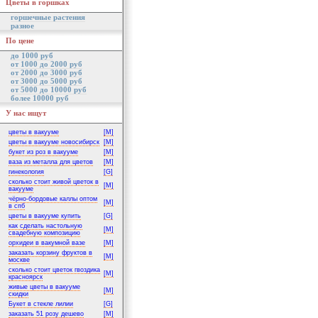
Цветы в горшках
горшечные растения
разное
По цене
до 1000 руб
от 1000 до 2000 руб
от 2000 до 3000 руб
от 3000 до 5000 руб
от 5000 до 10000 руб
более 10000 руб
У нас ищут
цветы в вакууме
[M]
цветы в вакууме новосибирск
[M]
букет из роз в вакууме
[M]
ваза из металла для цветов
[M]
гинекология
[G]
сколько стоит живой цветок в
[M]
вакууме
чёрно-бордовые каллы оптом
[M]
в спб
цветы в вакууме купить
[G]
как сделать настольную
[M]
свадебную композицию
орхидеи в вакумной вазе
[M]
заказать корзину фруктов в
[M]
москве
сколько стоит цветок гвоздика
[M]
красноярск
живые цветы в вакууме
[M]
скидки
Букет в стекле лилии
[G]
заказать 51 розу дешево
[M]