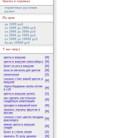
Цветы в горшках
горшечные растения
разное
По цене
до 1000 руб
от 1000 до 2000 руб
от 2000 до 3000 руб
от 3000 до 5000 руб
от 5000 до 10000 руб
более 10000 руб
У нас ищут
цветы в вакууме
[M]
цветы в вакууме новосибирск
[M]
букет из роз в вакууме
[M]
ваза из металла для цветов
[M]
гинекология
[G]
сколько стоит живой цветок в
[M]
вакууме
чёрно-бордовые каллы оптом
[M]
в спб
цветы в вакууме купить
[G]
как сделать настольную
[M]
свадебную композицию
орхидеи в вакумной вазе
[M]
заказать корзину фруктов в
[M]
москве
сколько стоит цветок гвоздика
[M]
красноярск
живые цветы в вакууме
[M]
скидки
Букет в стекле лилии
[G]
заказать 51 розу дешево
[M]