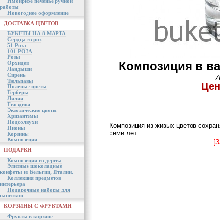
Имбирное печенье ручной
работы
Новогоднее оформление
ДОСТАВКА ЦВЕТОВ
БУКЕТЫ НА 8 МАРТА
Сердца из роз
51 Роза
101 РОЗА
Розы
Композиция в ва
Орхидеи
Ландыши
Сирень
А
Тюльпаны
Цен
Полевые цветы
Герберы
Лилии
Гвоздики
Экзотические цветы
Хризантемы
Подсолнухи
Композиция из живых цветов сохраня
Пионы
семи лет
Корзины
Композиции
[З
ПОДАРКИ
Композиции из дерева
Элитные шоколадные
конфеты из Бельгии, Италии.
Коллекция предметов
интерьера
Подарочные наборы для
напитков
КОРЗИНЫ С ФРУКТАМИ
Фрукты в корзине