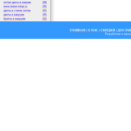
оптом цветы в вакуме
[M]
www.buket-shop.ru
[Я]
цветы в стекле оптом
[G]
цветы в вакууме
[Я]
букеты в вакууме
[G]
ГЛАВНАЯ
|
О НАС
|
СКИДКИ
|
ДОСТА
Разработка и пр