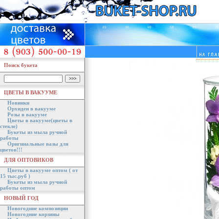
Поиск букета
ЦВЕТЫ В ВАКУУМЕ
Новинки
Орхидеи в вакууме
Розы в вакууме
Цветы в вакууме(цветы в
стекле)
Букеты из мыла ручной
работы
Оригинальные вазы для
цветов!!!
ДЛЯ ОПТОВИКОВ
Цветы в вакууме оптом ( от
15 тыс.руб )
Букеты из мыла ручной
работы оптом
НОВЫЙ ГОД
Новогодние композиции
Новогодние корзины