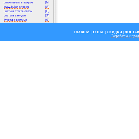
оптом цветы в вакуме
[M]
www.buket-shop.ru
[Я]
цветы в стекле оптом
[G]
цветы в вакууме
[Я]
букеты в вакууме
[G]
ГЛАВНАЯ
|
О НАС
|
СКИДКИ
|
ДОСТА
Разработка и пр