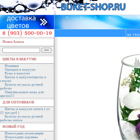
Поиск букета
ЦВЕТЫ В ВАКУУМЕ
Новинки
Орхидеи в вакууме
Розы в вакууме
Цветы в вакууме(цветы в
стекле)
Букеты из мыла ручной
работы
Оригинальные вазы для
цветов!!!
ДЛЯ ОПТОВИКОВ
Цветы в вакууме оптом ( от
15 тыс.руб )
Букеты из мыла ручной
работы оптом
НОВЫЙ ГОД
Новогодние композиции
Новогодние корзины