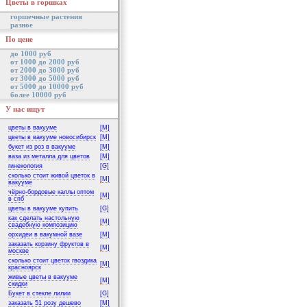
Цветы в горшках
горшечные растения
разное
По цене
до 1000 руб
от 1000 до 2000 руб
от 2000 до 3000 руб
от 3000 до 5000 руб
от 5000 до 10000 руб
более 10000 руб
У нас ищут
цветы в вакууме
[M]
цветы в вакууме новосибирск
[M]
букет из роз в вакууме
[M]
ваза из металла для цветов
[M]
гинекология
[G]
сколько стоит живой цветок в
[M]
вакууме
чёрно-бордовые каллы оптом
[M]
в спб
цветы в вакууме купить
[G]
как сделать настольную
[M]
свадебную композицию
орхидеи в вакумной вазе
[M]
заказать корзину фруктов в
[M]
москве
сколько стоит цветок гвоздика
[M]
красноярск
живые цветы в вакууме
[M]
скидки
Букет в стекле лилии
[G]
заказать 51 розу дешево
[M]