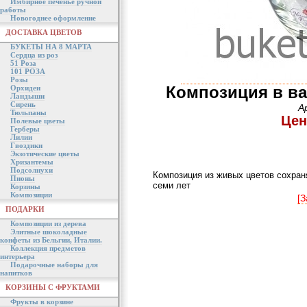
Имбирное печенье ручной
работы
Новогоднее оформление
ДОСТАВКА ЦВЕТОВ
БУКЕТЫ НА 8 МАРТА
Сердца из роз
51 Роза
101 РОЗА
Розы
Композиция в ва
Орхидеи
Ландыши
Сирень
А
Тюльпаны
Цен
Полевые цветы
Герберы
Лилии
Гвоздики
Экзотические цветы
Хризантемы
Подсолнухи
Композиция из живых цветов сохраня
Пионы
семи лет
Корзины
Композиции
[З
ПОДАРКИ
Композиции из дерева
Элитные шоколадные
конфеты из Бельгии, Италии.
Коллекция предметов
интерьера
Подарочные наборы для
напитков
КОРЗИНЫ С ФРУКТАМИ
Фрукты в корзине