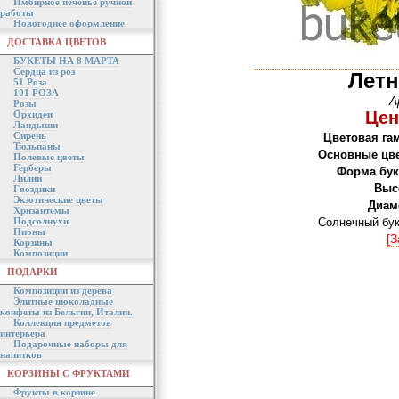
Имбирное печенье ручной
работы
Новогоднее оформление
ДОСТАВКА ЦВЕТОВ
БУКЕТЫ НА 8 МАРТА
Сердца из роз
Летн
51 Роза
101 РОЗА
А
Розы
Цен
Орхидеи
Ландыши
Сирень
Цветовая га
Тюльпаны
Основные цв
Полевые цветы
Герберы
Форма бук
Лилии
Выс
Гвоздики
Экзотические цветы
Диам
Хризантемы
Подсолнухи
Солнечный бук
Пионы
[З
Корзины
Композиции
ПОДАРКИ
Композиции из дерева
Элитные шоколадные
конфеты из Бельгии, Италии.
Коллекция предметов
интерьера
Подарочные наборы для
напитков
КОРЗИНЫ С ФРУКТАМИ
Фрукты в корзине