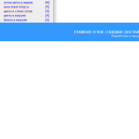
оптом цветы в вакуме
[M]
www.buket-shop.ru
[Я]
цветы в стекле оптом
[G]
цветы в вакууме
[Я]
букеты в вакууме
[G]
ГЛАВНАЯ
|
О НАС
|
СКИДКИ
|
ДОСТА
Разработка и пр