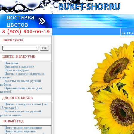
Поиск букета
ЦВЕТЫ В ВАКУУМЕ
Новинки
Орхидеи в вакууме
Розы в вакууме
Цветы в вакууме(цветы в
стекле)
Букеты из мыла ручной
работы
Оригинальные вазы для
цветов!!!
ДЛЯ ОПТОВИКОВ
Цветы в вакууме оптом ( от
15 тыс.руб )
Букеты из мыла ручной
работы оптом
НОВЫЙ ГОД
Новогодние композиции
Новогодние корзины