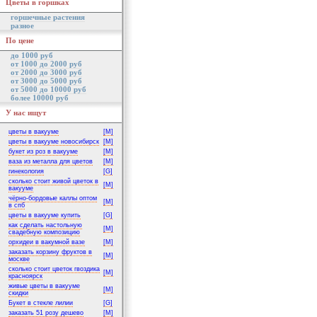
Цветы в горшках
горшечные растения
разное
По цене
до 1000 руб
от 1000 до 2000 руб
от 2000 до 3000 руб
от 3000 до 5000 руб
от 5000 до 10000 руб
более 10000 руб
У нас ищут
цветы в вакууме
[M]
цветы в вакууме новосибирск
[M]
букет из роз в вакууме
[M]
ваза из металла для цветов
[M]
гинекология
[G]
сколько стоит живой цветок в
[M]
вакууме
чёрно-бордовые каллы оптом
[M]
в спб
цветы в вакууме купить
[G]
как сделать настольную
[M]
свадебную композицию
орхидеи в вакумной вазе
[M]
заказать корзину фруктов в
[M]
москве
сколько стоит цветок гвоздика
[M]
красноярск
живые цветы в вакууме
[M]
скидки
Букет в стекле лилии
[G]
заказать 51 розу дешево
[M]