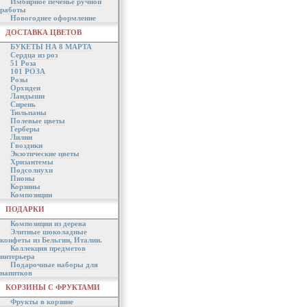
Имбирное печенье ручной
работы
Новогоднее оформление
ДОСТАВКА ЦВЕТОВ
БУКЕТЫ НА 8 МАРТА
Сердца из роз
51 Роза
101 РОЗА
Розы
Орхидеи
Ландыши
Сирень
Тюльпаны
Полевые цветы
Герберы
Лилии
Гвоздики
Экзотические цветы
Хризантемы
Подсолнухи
Пионы
Корзины
Композиции
ПОДАРКИ
Композиции из дерева
Элитные шоколадные
конфеты из Бельгии, Италии.
Коллекция предметов
интерьера
Подарочные наборы для
напитков
КОРЗИНЫ С ФРУКТАМИ
Фрукты в корзине