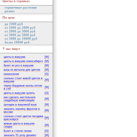
Цветы в горшках
горшечные растения
разное
По цене
до 1000 руб
от 1000 до 2000 руб
от 2000 до 3000 руб
от 3000 до 5000 руб
от 5000 до 10000 руб
более 10000 руб
У нас ищут
цветы в вакууме
[M]
цветы в вакууме новосибирск
[M]
букет из роз в вакууме
[M]
ваза из металла для цветов
[M]
гинекология
[G]
сколько стоит живой цветок в
[M]
вакууме
чёрно-бордовые каллы оптом
[M]
в спб
цветы в вакууме купить
[G]
как сделать настольную
[M]
свадебную композицию
орхидеи в вакумной вазе
[M]
заказать корзину фруктов в
[M]
москве
сколько стоит цветок гвоздика
[M]
красноярск
живые цветы в вакууме
[M]
скидки
Букет в стекле лилии
[G]
заказать 51 розу дешево
[M]