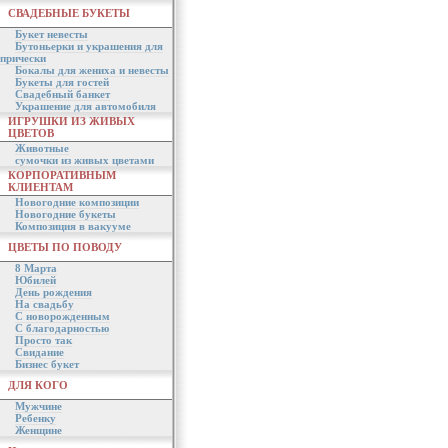
СВАДЕБНЫЕ БУКЕТЫ
Букет невесты
Бутоньерки и украшения для
прически
Бокалы для жениха и невесты
Букеты для гостей
Свадебный банкет
Украшение для автомобиля
ИГРУШКИ ИЗ ЖИВЫХ
ЦВЕТОВ
Животные
сумочки из живых цветами
КОРПОРАТИВНЫМ
КЛИЕНТАМ
Новогодние композиции
Новогодние букеты
Композиция в вакууме
ЦВЕТЫ ПО ПОВОДУ
8 Марта
Юбилей
День рождения
На свадьбу
С новорожденным
С благодарностью
Просто так
Свидание
Бизнес букет
ДЛЯ КОГО
Мужчине
Ребенку
Женщине