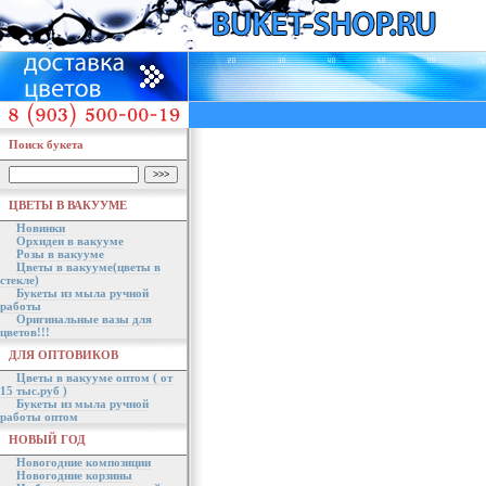
Поиск букета
ЦВЕТЫ В ВАКУУМЕ
Новинки
Орхидеи в вакууме
Розы в вакууме
Цветы в вакууме(цветы в
стекле)
Букеты из мыла ручной
работы
Оригинальные вазы для
цветов!!!
ДЛЯ ОПТОВИКОВ
Цветы в вакууме оптом ( от
15 тыс.руб )
Букеты из мыла ручной
работы оптом
НОВЫЙ ГОД
Новогодние композиции
Новогодние корзины