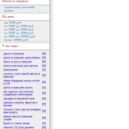
Цветы в горшках
горшечные растения
разное
По цене
до 1000 руб
от 1000 до 2000 руб
от 2000 до 3000 руб
от 3000 до 5000 руб
от 5000 до 10000 руб
более 10000 руб
У нас ищут
цветы в вакууме
[M]
цветы в вакууме новосибирск
[M]
букет из роз в вакууме
[M]
ваза из металла для цветов
[M]
гинекология
[G]
сколько стоит живой цветок в
[M]
вакууме
чёрно-бордовые каллы оптом
[M]
в спб
цветы в вакууме купить
[G]
как сделать настольную
[M]
свадебную композицию
орхидеи в вакумной вазе
[M]
заказать корзину фруктов в
[M]
москве
сколько стоит цветок гвоздика
[M]
красноярск
живые цветы в вакууме
[M]
скидки
Букет в стекле лилии
[G]
заказать 51 розу дешево
[M]