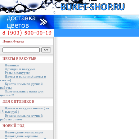
Поиск букета
ЦВЕТЫ В ВАКУУМЕ
Новинки
Орхидеи в вакууме
Розы в вакууме
Цветы в вакууме(цветы в
стекле)
Букеты из мыла ручной
работы
Оригинальные вазы для
цветов!!!
ДЛЯ ОПТОВИКОВ
Цветы в вакууме оптом ( от
15 тыс.руб )
Букеты из мыла ручной
работы оптом
НОВЫЙ ГОД
Новогодние композиции
Новогодние корзины