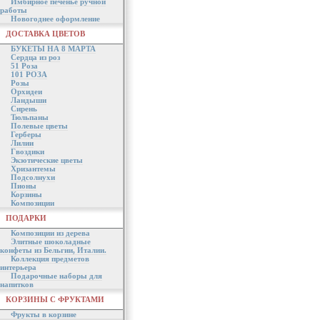
Имбирное печенье ручной
работы
Новогоднее оформление
ДОСТАВКА ЦВЕТОВ
БУКЕТЫ НА 8 МАРТА
Сердца из роз
51 Роза
101 РОЗА
Розы
Орхидеи
Ландыши
Сирень
Тюльпаны
Полевые цветы
Герберы
Лилии
Гвоздики
Экзотические цветы
Хризантемы
Подсолнухи
Пионы
Корзины
Композиции
ПОДАРКИ
Композиции из дерева
Элитные шоколадные
конфеты из Бельгии, Италии.
Коллекция предметов
интерьера
Подарочные наборы для
напитков
КОРЗИНЫ С ФРУКТАМИ
Фрукты в корзине