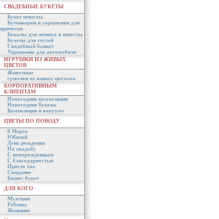
СВАДЕБНЫЕ БУКЕТЫ
Букет невесты
Бутоньерки и украшения для
прически
Бокалы для жениха и невесты
Букеты для гостей
Свадебный банкет
Украшение для автомобиля
ИГРУШКИ ИЗ ЖИВЫХ
ЦВЕТОВ
Животные
сумочки из живых цветами
КОРПОРАТИВНЫМ
КЛИЕНТАМ
Новогодние композиции
Новогодние букеты
Композиция в вакууме
ЦВЕТЫ ПО ПОВОДУ
8 Марта
Юбилей
День рождения
На свадьбу
С новорожденным
С благодарностью
Просто так
Свидание
Бизнес букет
ДЛЯ КОГО
Мужчине
Ребенку
Женщине