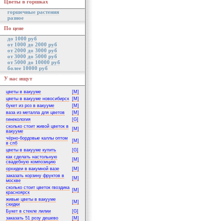
Цветы в горшках
горшечные растения
разное
По цене
до 1000 руб
от 1000 до 2000 руб
от 2000 до 3000 руб
от 3000 до 5000 руб
от 5000 до 10000 руб
более 10000 руб
У нас ищут
цветы в вакууме
[M]
цветы в вакууме новосибирск
[M]
букет из роз в вакууме
[M]
ваза из металла для цветов
[M]
гинекология
[G]
сколько стоит живой цветок в
[M]
вакууме
чёрно-бордовые каллы оптом
[M]
в спб
цветы в вакууме купить
[G]
как сделать настольную
[M]
свадебную композицию
орхидеи в вакумной вазе
[M]
заказать корзину фруктов в
[M]
москве
сколько стоит цветок гвоздика
[M]
красноярск
живые цветы в вакууме
[M]
скидки
Букет в стекле лилии
[G]
заказать 51 розу дешево
[M]