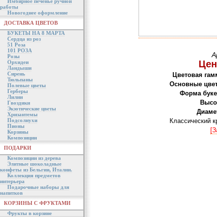
Имбирное печенье ручной
работы
Новогоднее оформление
ДОСТАВКА ЦВЕТОВ
БУКЕТЫ НА 8 МАРТА
Сердца из роз
51 Роза
101 РОЗА
А
Розы
Цен
Орхидеи
Ландыши
Сирень
Цветовая гам
Тюльпаны
Основные цве
Полевые цветы
Герберы
Форма буке
Лилии
Высо
Гвоздики
Экзотические цветы
Диаме
Хризантемы
Подсолнухи
Классический к
Пионы
[З
Корзины
Композиции
ПОДАРКИ
Композиции из дерева
Элитные шоколадные
конфеты из Бельгии, Италии.
Коллекция предметов
интерьера
Подарочные наборы для
напитков
КОРЗИНЫ С ФРУКТАМИ
Фрукты в корзине