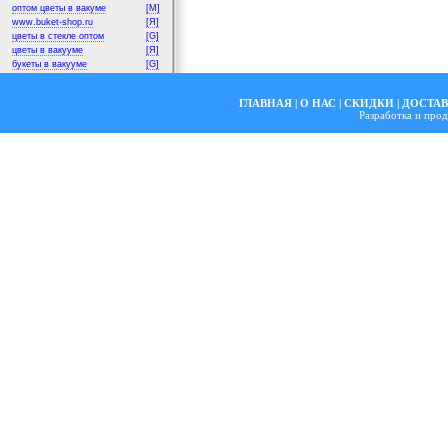
оптом цветы в вакуме
[M]
www.buket-shop.ru
[Я]
цветы в стекле оптом
[G]
цветы в вакууме
[Я]
букеты в вакууме
[G]
ГЛАВНАЯ
|
О НАС
|
СКИДКИ
|
ДОСТА
Разработка и пр