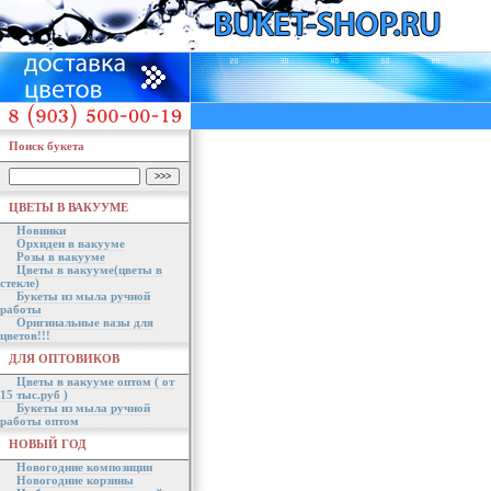
Поиск букета
ЦВЕТЫ В ВАКУУМЕ
Новинки
Орхидеи в вакууме
Розы в вакууме
Цветы в вакууме(цветы в
стекле)
Букеты из мыла ручной
работы
Оригинальные вазы для
цветов!!!
ДЛЯ ОПТОВИКОВ
Цветы в вакууме оптом ( от
15 тыс.руб )
Букеты из мыла ручной
работы оптом
НОВЫЙ ГОД
Новогодние композиции
Новогодние корзины