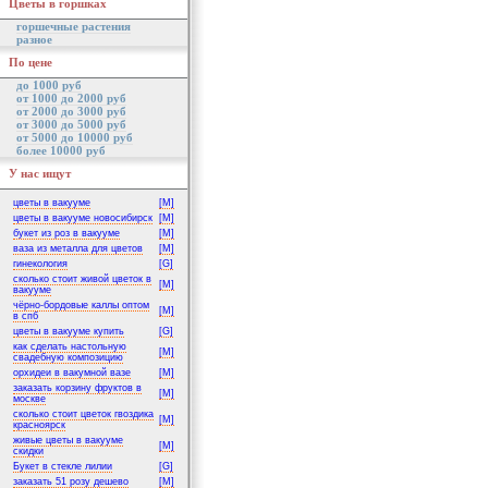
Цветы в горшках
горшечные растения
разное
По цене
до 1000 руб
от 1000 до 2000 руб
от 2000 до 3000 руб
от 3000 до 5000 руб
от 5000 до 10000 руб
более 10000 руб
У нас ищут
цветы в вакууме
[M]
цветы в вакууме новосибирск
[M]
букет из роз в вакууме
[M]
ваза из металла для цветов
[M]
гинекология
[G]
сколько стоит живой цветок в
[M]
вакууме
чёрно-бордовые каллы оптом
[M]
в спб
цветы в вакууме купить
[G]
как сделать настольную
[M]
свадебную композицию
орхидеи в вакумной вазе
[M]
заказать корзину фруктов в
[M]
москве
сколько стоит цветок гвоздика
[M]
красноярск
живые цветы в вакууме
[M]
скидки
Букет в стекле лилии
[G]
заказать 51 розу дешево
[M]