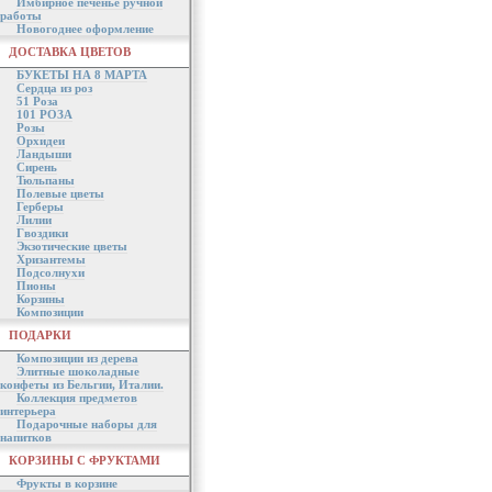
Имбирное печенье ручной
работы
Новогоднее оформление
ДОСТАВКА ЦВЕТОВ
БУКЕТЫ НА 8 МАРТА
Сердца из роз
51 Роза
101 РОЗА
Розы
Орхидеи
Ландыши
Сирень
Тюльпаны
Полевые цветы
Герберы
Лилии
Гвоздики
Экзотические цветы
Хризантемы
Подсолнухи
Пионы
Корзины
Композиции
ПОДАРКИ
Композиции из дерева
Элитные шоколадные
конфеты из Бельгии, Италии.
Коллекция предметов
интерьера
Подарочные наборы для
напитков
КОРЗИНЫ С ФРУКТАМИ
Фрукты в корзине