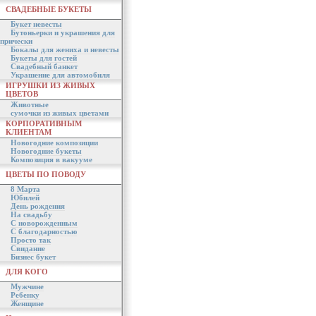
СВАДЕБНЫЕ БУКЕТЫ
Букет невесты
Бутоньерки и украшения для
прически
Бокалы для жениха и невесты
Букеты для гостей
Свадебный банкет
Украшение для автомобиля
ИГРУШКИ ИЗ ЖИВЫХ
ЦВЕТОВ
Животные
сумочки из живых цветами
КОРПОРАТИВНЫМ
КЛИЕНТАМ
Новогодние композиции
Новогодние букеты
Композиция в вакууме
ЦВЕТЫ ПО ПОВОДУ
8 Марта
Юбилей
День рождения
На свадьбу
С новорожденным
С благодарностью
Просто так
Свидание
Бизнес букет
ДЛЯ КОГО
Мужчине
Ребенку
Женщине