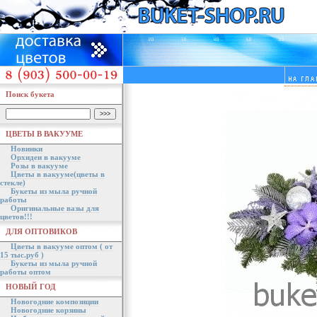
Поиск букета
ЦВЕТЫ В ВАКУУМЕ
Новинки
Орхидеи в вакууме
Розы в вакууме
Цветы в вакууме(цветы в
стекле)
Букеты из мыла ручной
работы
Оригинальные вазы для
цветов!!!
ДЛЯ ОПТОВИКОВ
Цветы в вакууме оптом ( от
15 тыс.руб )
Букеты из мыла ручной
работы оптом
НОВЫЙ ГОД
Новогодние композиции
Новогодние корзины