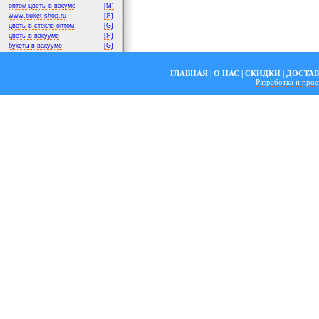
оптом цветы в вакуме
[M]
www.buket-shop.ru
[Я]
цветы в стекле оптом
[G]
цветы в вакууме
[Я]
букеты в вакууме
[G]
ГЛАВНАЯ
|
О НАС
|
СКИДКИ
|
ДОСТА
Разработка и пр