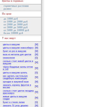
Цветы в горшках
горшечные растения
разное
По цене
до 1000 руб
от 1000 до 2000 руб
от 2000 до 3000 руб
от 3000 до 5000 руб
от 5000 до 10000 руб
более 10000 руб
У нас ищут
цветы в вакууме
[M]
цветы в вакууме новосибирск
[M]
букет из роз в вакууме
[M]
ваза из металла для цветов
[M]
гинекология
[G]
сколько стоит живой цветок в
[M]
вакууме
чёрно-бордовые каллы оптом
[M]
в спб
цветы в вакууме купить
[G]
как сделать настольную
[M]
свадебную композицию
орхидеи в вакумной вазе
[M]
заказать корзину фруктов в
[M]
москве
сколько стоит цветок гвоздика
[M]
красноярск
живые цветы в вакууме
[M]
скидки
Букет в стекле лилии
[G]
заказать 51 розу дешево
[M]