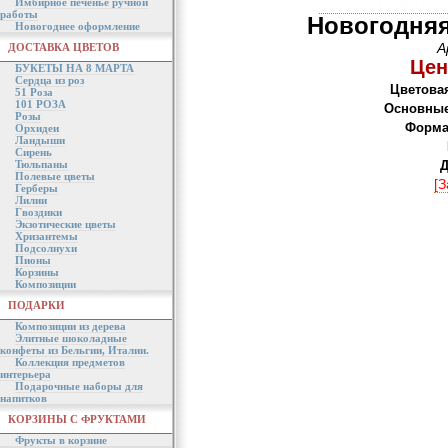
Имбирное печенье ручной
работы
Новогодня
Новогоднее оформление
А
ДОСТАВКА ЦВЕТОВ
Цен
БУКЕТЫ НА 8 МАРТА
Сердца из роз
Цветова
51 Роза
101 РОЗА
Основные
Розы
Форма
Орхидеи
Ландыши
Сирень
Тюльпаны
Д
Полевые цветы
[З
Герберы
Лилии
Гвоздики
Экзотические цветы
Хризантемы
Подсолнухи
Пионы
Корзины
Композиции
ПОДАРКИ
Композиции из дерева
Элитные шоколадные
конфеты из Бельгии, Италии.
Коллекция предметов
интерьера
Подарочные наборы для
напитков
КОРЗИНЫ С ФРУКТАМИ
Фрукты в корзине